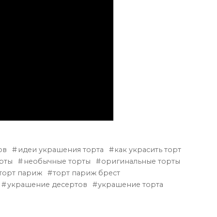
ов
идеи украшения торта
как украсить торт
рты
необычные торты
оригинальные торты
торт париж
торт париж брест
украшение десертов
украшение торта