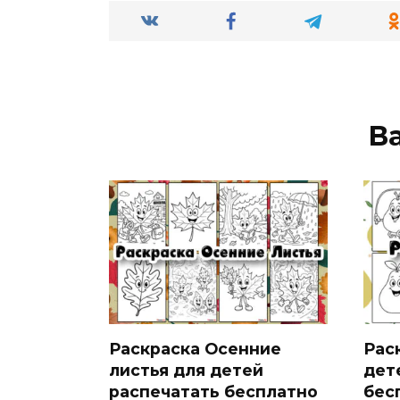
В
Раскраска Осенние
Рас
листья для детей
дет
распечатать бесплатно
бес