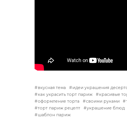
вкусная тема
идеи украшения десерт
как украсить торт париж
красивые то
оформление торта
своими руками
торт париж рецепт
украшение блюд
шаблон париж