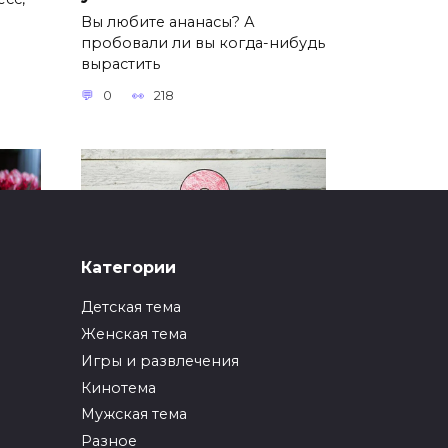
Вы любите ананасы? А
пробовали ли вы когда-нибудь
вырастить
0
218
Категории
Детская тема
Женская тема
Поделка на 8 марта из
кие
бумаги для детей
Игры и развлечения
е?
(шаблоны)
Кинотема
Мужская тема
зить
8 Марта – замечательный
праздник весны, цветов и
Разное