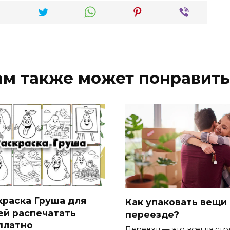
ам также может понравить
краска Груша для
Как упаковать вещи
ей распечатать
переезде?
платно
Переезд — это всегда стр