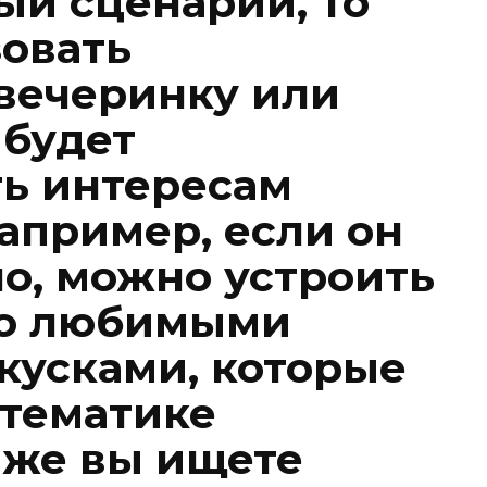
ый сценарий, то
овать
вечеринку или
 будет
ть интересам
апример, если он
но, можно устроить
го любимыми
кусками, которые
 тематике
 же вы ищете