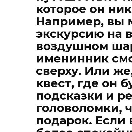
которое он ник
Например, вы 
экскурсию на 
воздушном шар
именинник смо
сверху. Или же
квест, где он б
подсказки и р
головоломки, 
подарок. Если