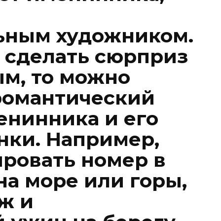
ьным художником.
е сделать сюрприз
м, то можно
романтический
енинника и его
нки. Например,
ровать номер в
на море или горы,
ж и