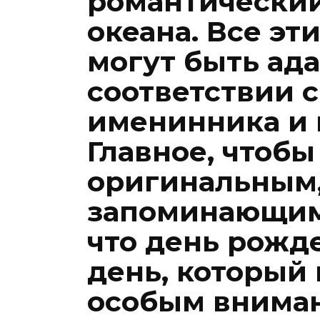
романтический
океана. Все эт
могут быть ад
соответствии 
именинника и
Главное, чтоб
оригинальным,
запоминающимс
что день рожд
день, который
особым вниман