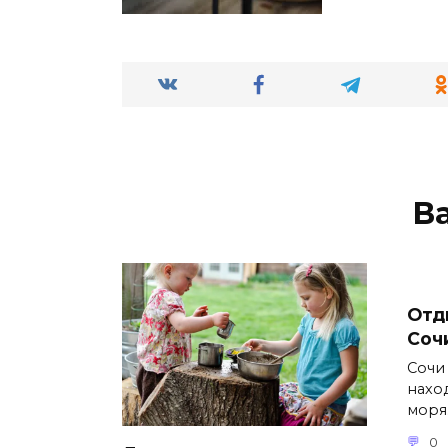
В
Отд
Соч
Сочи
нахо
моря
0