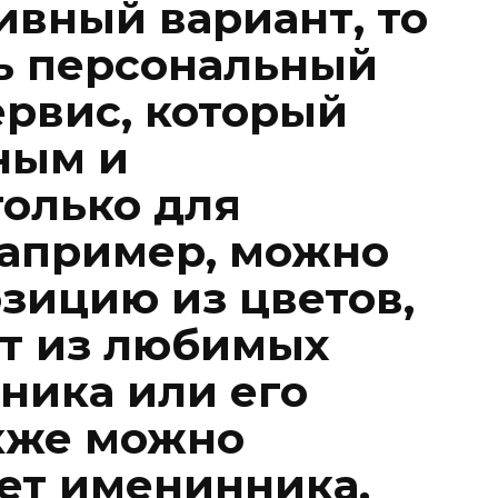
ивный вариант, то
ь персональный
ервис, который
ным и
олько для
апример, можно
озицию из цветов,
ит из любимых
ника или его
кже можно
рет именинника,