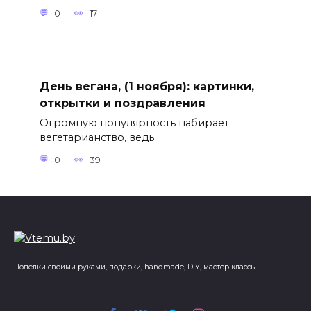
0
17
День вегана, (1 ноября): картинки,
открытки и поздравления
Огромную популярность набирает
вегетарианство, ведь
0
39
Поделки своими руками, подарки, handmade, DIY, мастер классы