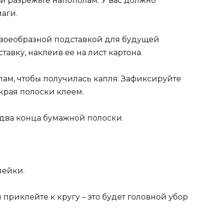
и разрежьте напополам. У вас должно
аги.
 своеобразной подставкой для будущей
авку, наклеив ее на лист картона.
лам, чтобы получилась капля. Зафиксируйте
края полоски клеем.
 два конца бумажной полоски.
лейки.
приклейте к кругу – это будет головной убор