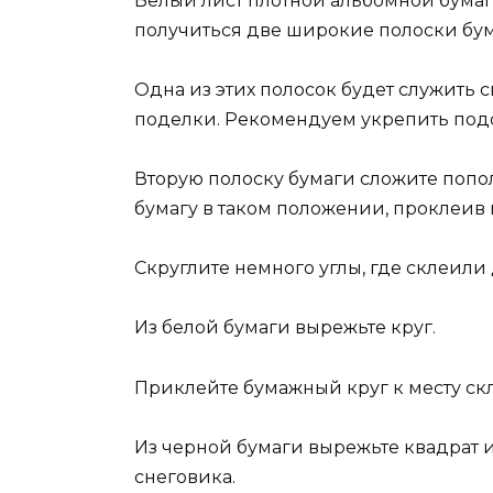
Белый лист плотной альбомной бумаг
получиться две широкие полоски бум
Одна из этих полосок будет служить
поделки. Рекомендуем укрепить подст
Вторую полоску бумаги сложите попо
бумагу в таком положении, проклеив 
Скруглите немного углы, где склеили
Из белой бумаги вырежьте круг.
Приклейте бумажный круг к месту ск
Из черной бумаги вырежьте квадрат и 
снеговика.