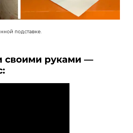
онной подставке.
и своими руками —
: