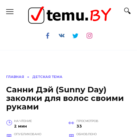
Перейти
к
содержанию
ГЛАВНАЯ
»
ДЕТСКАЯ ТЕМА
Санни Дэй (Sunny Day)
заколки для волос своими
руками
НА ЧТЕНИЕ
ПРОСМОТРОВ
2 мин
33
ОПУБЛИКОВАНО
ОБНОВЛЕНО