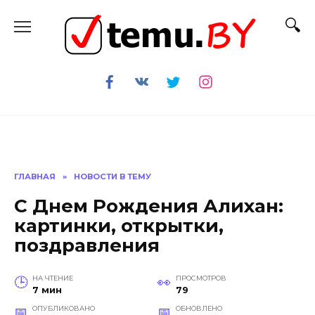
Перейти
к
содержанию
ГЛАВНАЯ
»
НОВОСТИ В ТЕМУ
С Днем Рождения Алихан:
картинки, открытки,
поздравления
НА ЧТЕНИЕ
ПРОСМОТРОВ
7 мин
79
ОПУБЛИКОВАНО
ОБНОВЛЕНО