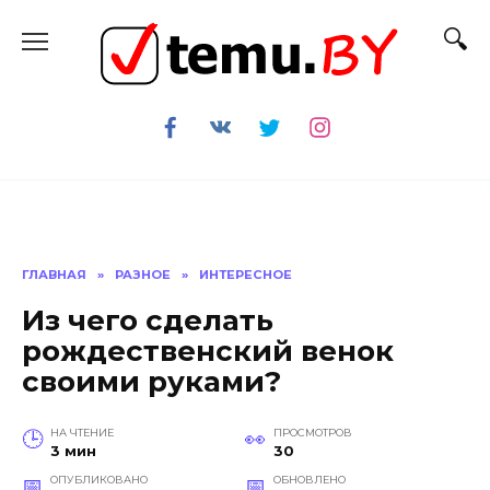
Перейти
к
содержанию
ГЛАВНАЯ
»
РАЗНОЕ
»
ИНТЕРЕСНОЕ
Из чего сделать
рождественский венок
своими руками?
НА ЧТЕНИЕ
ПРОСМОТРОВ
3 мин
30
ОПУБЛИКОВАНО
ОБНОВЛЕНО