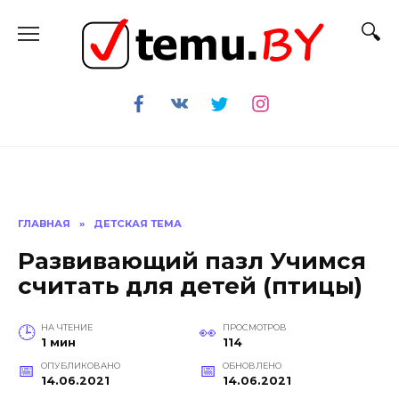
Перейти
к
содержанию
ГЛАВНАЯ
»
ДЕТСКАЯ ТЕМА
Развивающий пазл Учимся
считать для детей (птицы)
НА ЧТЕНИЕ
ПРОСМОТРОВ
1 мин
114
ОПУБЛИКОВАНО
ОБНОВЛЕНО
14.06.2021
14.06.2021