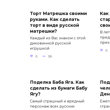
Торт Матрешка своими
Как
руками. Как сделать
ста
торт в виде русской
сво
матрешки?
В ле
пред
Каждый из Вас знаком с этой
прек
диковинной русской
игрушкой
0
0
36
Поделка Баба Яга. Как
Под
сделать из бумаги Бабу
чел
Ягу?
Ден
Самый страшный и вредный
Ежег
персонаж всех русских
стра