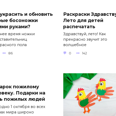
 украсить и обновить
Раскраски Здравств
рые босоножки
Лето для детей
ими руками?
распечатать
тнее время ножки
Здравствуй, лето! Как
ставительниц
прекрасно звучит это
расного пола
волшебное
86
0
142
арок пожилому
овеку. Подарки на
ь пожилых людей
одно 1 октября во всех
нах мира широко