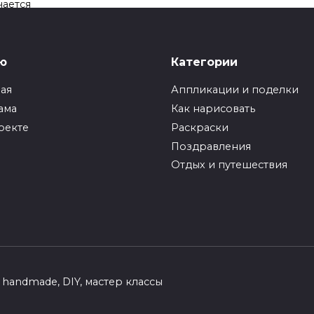
чается
Поделка Курочка из
50
бумаги своими рука
Первая сказка, которую
ю
Категории
слышит каждый малыш – э
сказка
ная
Аппликации и поделки
ама
Как нарисовать
0
65
оекте
Раскраски
Поздравления
Отдых и путешествия
handmade, DIY, мастер классы