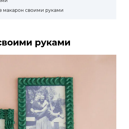
ами
из макарон своими руками
своими руками