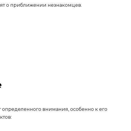
ят о приближении незнакомцев.
е
 определенного внимания, особенно к его
ктов: