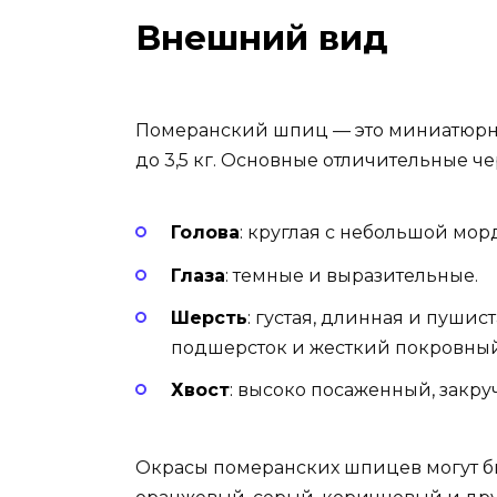
Внешний вид
Померанский шпиц — это миниатюрная с
до 3,5 кг. Основные отличительные ч
Голова
:
круглая с небольшой мор
Глаза
:
темные и выразительные.
Шерсть
:
густая, длинная и пушист
подшерсток и жесткий покровный
Хвост
:
высоко посаженный, закруч
Окрасы померанских шпицев могут бы