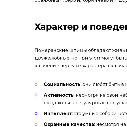
оранжевый, серый, коричневый и дру
Характер и поведе
Померанские шпицы обладают живым
дружелюбные, но при этом могут бы
ключевые черты их характера включа
Социальность
:
они любят быть в 
Активность
:
несмотря на свои не
нуждаются в регулярных прогулках
Интеллект
:
это умные собаки, ко
Охранные качества
:
несмотря на 