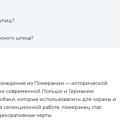
шпиц?
нского шпица?
схождение из Померании — исторической
рии современной Польши и Германии.
обаки, которые использовались для охраны и
ря селекционной работе, померанец стал
декоративные черты.