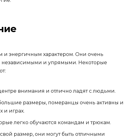
гие.
ние
 и энергичным характером. Они очень
ть независимыми и упрямыми. Некоторые
ют:
центре внимания и отлично ладят с людьми.
большие размеры, померанцы очень активны и
 и играх.
торые легко обучаются командам и трюкам.
свой размер, они могут быть отличными