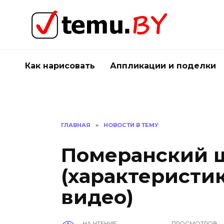
Перейти
к
содержанию
Как нарисовать
Аппликации и поделки
ГЛАВНАЯ
»
НОВОСТИ В ТЕМУ
Померанский 
(характеристик
видео)
НА ЧТЕНИЕ
ПРОСМОТРОВ