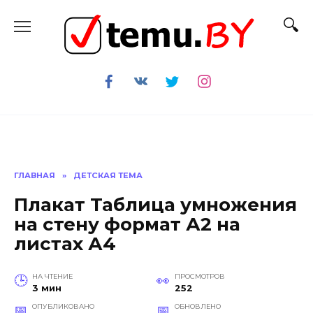
Перейти
к
содержанию
ГЛАВНАЯ
»
ДЕТСКАЯ ТЕМА
Плакат Таблица умножения
на стену формат А2 на
листах А4
НА ЧТЕНИЕ
ПРОСМОТРОВ
3 мин
252
ОПУБЛИКОВАНО
ОБНОВЛЕНО