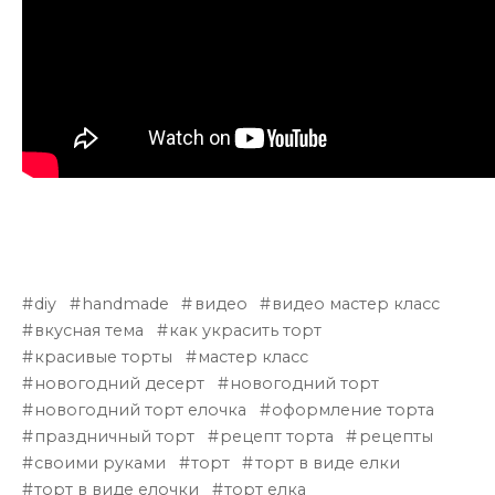
diy
handmade
видео
видео мастер класс
вкусная тема
как украсить торт
красивые торты
мастер класс
новогодний десерт
новогодний торт
новогодний торт елочка
оформление торта
праздничный торт
рецепт торта
рецепты
своими руками
торт
торт в виде елки
торт в виде елочки
торт елка