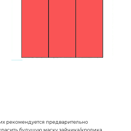
 их рекомендуется предварительно
красить будущую маску зайчика/кролика