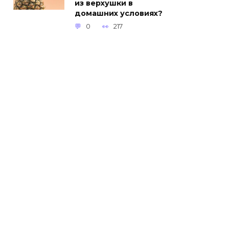
из верхушки в
домашних условиях?
0
217