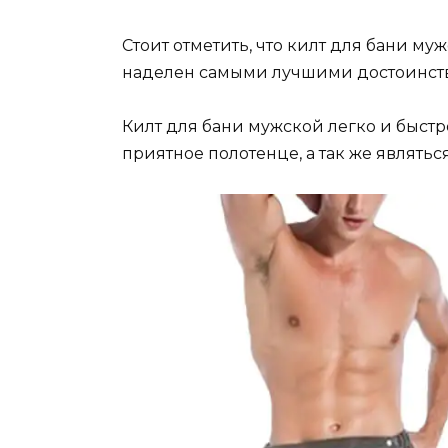
Стоит отметить, что килт для бани м
наделен самыми лучшими достоинст
Килт для бани мужской легко и быст
приятное полотенце, а так же являтьс