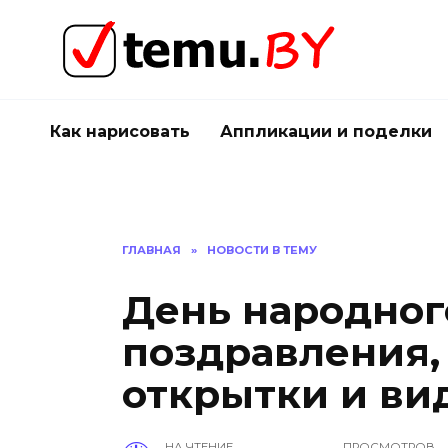
Перейти
к
содержанию
Как нарисовать
Аппликации и поделки
ГЛАВНАЯ
»
НОВОСТИ В ТЕМУ
День народног
поздравления,
открытки и ви
НА ЧТЕНИЕ
ПРОСМОТРОВ