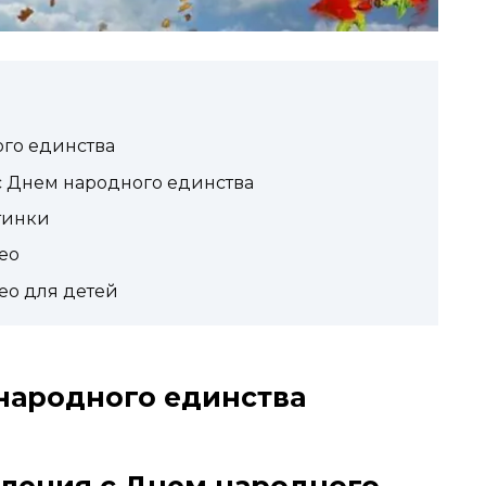
го единства
 Днем народного единства
тинки
ео
ео для детей
народного единства