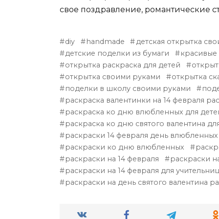
свое поздравление, романтические с
diy
handmade
детская открытка св
детские поделки из бумаги
красивые
открытка раскраска для детей
открыт
открытка своими руками
открытка ск
поделки в школу своими руками
поде
раскраска валентинки на 14 февраля ра
раскраска ко дню влюбленных для дете
раскраска ко дню святого валентина дл
раскраски 14 февраля день влюбленных
раскраски ко дню влюбленных
раскр
раскраски на 14 февраля
раскраски на
раскраски на 14 февраля для учительни
раскраски на день святого валентина ра