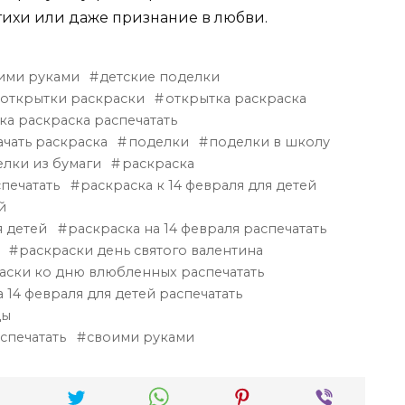
тихи или даже признание в любви.
оими руками
детские поделки
 открытки раскраски
открытка раскраска
ка раскраска распечатать
ачать раскраска
поделки
поделки в школу
лки из бумаги
раскраска
спечатать
раскраска к 14 февраля для детей
й
я детей
раскраска на 14 февраля распечатать
раскраски день святого валентина
аски ко дню влюбленных распечатать
 14 февраля для детей распечатать
цы
спечатать
своими руками