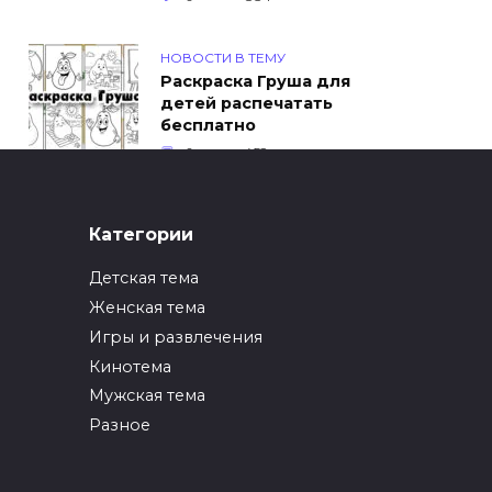
НОВОСТИ В ТЕМУ
Раскраска Груша для
детей распечатать
бесплатно
0
452
ИНТЕРЕСНОЕ
Категории
Как упаковать вещи
при переезде?
Детская тема
0
247
Женская тема
Игры и развлечения
ИНТЕРЕСНОЕ
Кинотема
Как вырастить ананас
из верхушки в
Мужская тема
домашних условиях?
Разное
0
217