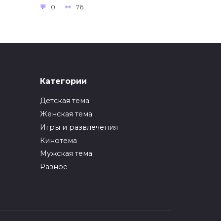
0
76
Категории
Детская тема
Женская тема
ой
Аппликация Лиса/
ть?
Лисичка из бумаги для
Игры и развлечения
детей (шаблоны)
Кинотема
Мужская тема
Самая хитрая и находчивая
жительница леса?
Разное
0
200